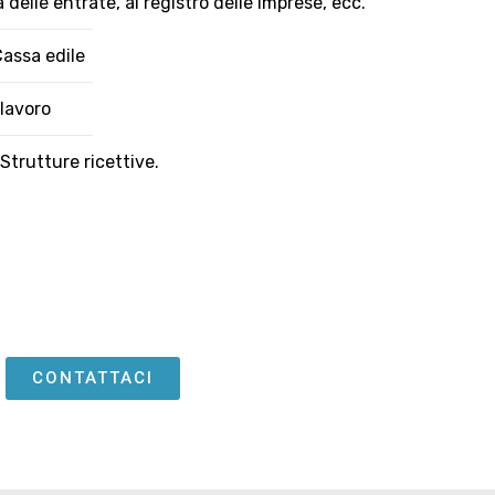
a delle entrate, al registro delle imprese, ecc.
Cassa edile
 lavoro
 Strutture ricettive.
CONTATTACI