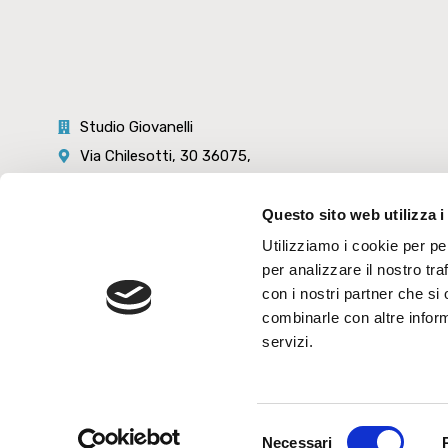
Studio Giovanelli
Via Chilesotti, 30 36075,
Montecchio Maggiore (VI)
+39 0444 698695
Questo sito web utilizza i
giovanelli@studiogiovanelli.it
Utilizziamo i cookie per pe
fabio.giovanelli@pec.commercialisti.it
per analizzare il nostro tra
con i nostri partner che si
P.IVA 00490530243
Codice SDI: USAL8PV
combinarle con altre inform
servizi.
Selezione
Necessari