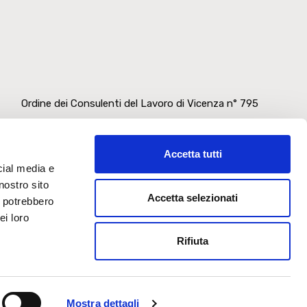
Ordine dei Consulenti del Lavoro di Vicenza n° 795
Ordine dei Dottori Commercialisti ed Esperti Contabili di
Vicenza n° 108 A
Accetta tutti
cial media e
Albo dei Consulenti tecnici del Giudice n° 125
nostro sito
Accetta selezionati
i potrebbero
Registro Revisori Legali n° 28203
ei loro
Rifiuta
Mostra dettagli