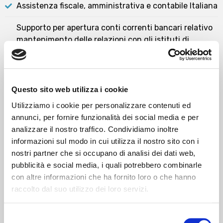
Assistenza fiscale, amministrativa e contabile Italiana
Supporto per apertura conti correnti bancari relativo
mantenimento delle relazioni con gli istituti di
credito, inclusa la preparazione della
documentazione di volta in volta richiesta
Adempimenti con le autorità Italiane anche in
Questo sito web utilizza i cookie
collaborazione con professionisti di società estere
Utilizziamo i cookie per personalizzare contenuti ed
annunci, per fornire funzionalità dei social media e per
Consulenza del lavoro e adempimenti con gli enti
analizzare il nostro traffico. Condividiamo inoltre
preposti (Trasferta, Distacco, Trasferimento)
informazioni sul modo in cui utilizza il nostro sito con i
Consulenza IVA internazionale e gestione delle
nostri partner che si occupano di analisi dei dati web,
relative problematiche
pubblicità e social media, i quali potrebbero combinarle
con altre informazioni che ha fornito loro o che hanno
Ristrutturazioni aziendali
raccolto dal suo utilizzo dei loro servizi.
Redazione Business Plan
Selezione